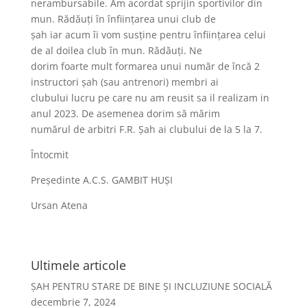
nerambursabile. Am acordat sprijin sportivilor din
mun. Rădăuți în înființarea unui club de
șah iar acum îi vom susține pentru înființarea celui
de al doilea club în mun. Rădăuți. Ne
dorim foarte mult formarea unui număr de încă 2
instructori șah (sau antrenori) membri ai
clubului lucru pe care nu am reusit sa il realizam in
anul 2023. De asemenea dorim să mărim
numărul de arbitri F.R. Șah ai clubului de la 5 la 7.
Întocmit
Președinte A.C.S. GAMBIT HUȘI
Ursan Atena
Ultimele articole
ȘAH PENTRU STARE DE BINE ȘI INCLUZIUNE SOCIALĂ
decembrie 7, 2024