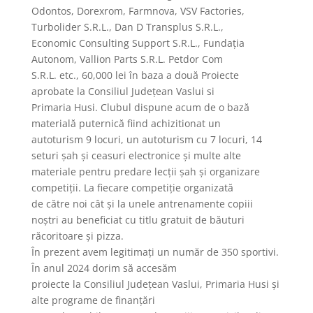
Odontos, Dorexrom, Farmnova, VSV Factories,
Turbolider S.R.L., Dan D Transplus S.R.L.,
Economic Consulting Support S.R.L., Fundația
Autonom, Vallion Parts S.R.L. Petdor Com
S.R.L. etc., 60,000 lei în baza a două Proiecte
aprobate la Consiliul Județean Vaslui si
Primaria Husi. Clubul dispune acum de o bază
materială puternică fiind achizitionat un
autoturism 9 locuri, un autoturism cu 7 locuri, 14
seturi șah și ceasuri electronice și multe alte
materiale pentru predare lecții șah și organizare
competiții. La fiecare competiție organizată
de către noi cât și la unele antrenamente copiii
noștri au beneficiat cu titlu gratuit de băuturi
răcoritoare și pizza.
În prezent avem legitimați un număr de 350 sportivi.
În anul 2024 dorim să accesăm
proiecte la Consiliul Județean Vaslui, Primaria Husi și
alte programe de finanțări