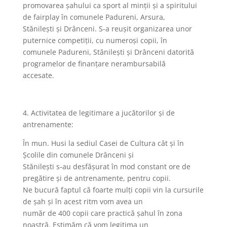
promovarea şahului ca sport al minții şi a spiritului
de fairplay în comunele Padureni, Arsura,
Stănilești și Drânceni. S-a reușit organizarea unor
puternice competiții, cu numeroși copii, în
comunele Padureni, Stănilești și Drânceni datorită
programelor de finanțare nerambursabilă
accesate.
4. Activitatea de legitimare a jucătorilor şi de
antrenamente:
În mun. Husi la sediul Casei de Cultura cât și în
Școlile din comunele Drânceni și
Stănilești s-au desfăşurat în mod constant ore de
pregătire şi de antrenamente, pentru copii.
Ne bucură faptul că foarte mulți copii vin la cursurile
de șah și în acest ritm vom avea un
număr de 400 copii care practică șahul în zona
noastră. Estimăm că vom legitima un