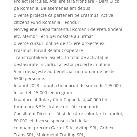
Proiect Hercules, Ateliere fără frontiere – Dăm Click
pe Romănia. De asemenea am depus
diverse proiecte ca parteneri pe Erasmus, Active
citizens Fund Romania – Fonduri
Norvegiene, Departamentul Romanii de Pretutindeni
etc. Membrii echipei noastre au urmat
diverse cursuri online de scriere proiecte ex.
Erasmus, Biroul Relatii Cooperare
Transfrontaliera Iasi etc. In total de activitățile
desfășurate în cadrul acestor proiecte in ultimii
5 ani depășește au beneficiat un număr de peste
5500 persoane.
In anul 2023 clubul a beneficiat de suma de 195.000
lei astfel: 15.000 lei program
finanțare al Rotary Club Copou Iași, 40,000 lei
formulare 3.5% strânse de către membrii
Consiliului Director căt și de către voluntarii clubului,
80,000 lei diverse sponsorizări de la
companii precum Gartek S.A., Avitop SRL, Gribex
Trans SRL, Moldmetal Trading SRL,