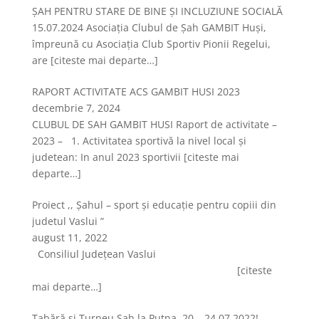
ȘAH PENTRU STARE DE BINE ȘI INCLUZIUNE SOCIALĂ
15.07.2024 Asociația Clubul de Șah GAMBIT Huși,
împreună cu Asociația Club Sportiv Pionii Regelui,
are
[citeste mai departe…]
RAPORT ACTIVITATE ACS GAMBIT HUSI 2023
decembrie 7, 2024
CLUBUL DE SAH GAMBIT HUSI Raport de activitate –
2023 – 1. Activitatea sportivă la nivel local şi
judetean: In anul 2023 sportivii
[citeste mai
departe…]
Proiect ,, Șahul – sport și educație pentru copiii din
judetul Vaslui ”
august 11, 2022
Consiliul Județean Vaslui
[citeste
mai departe…]
Tabără și Turneu Șah la Putna, 20 – 24.07.2022!