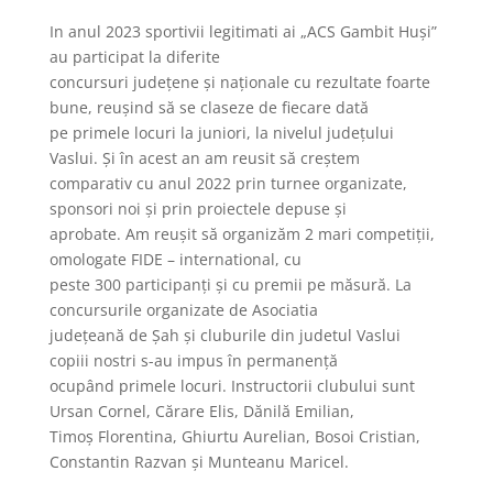
In anul 2023 sportivii legitimati ai „ACS Gambit Huşi”
au participat la diferite
concursuri județene și naționale cu rezultate foarte
bune, reuşind să se claseze de fiecare dată
pe primele locuri la juniori, la nivelul județului
Vaslui. Și în acest an am reusit să creștem
comparativ cu anul 2022 prin turnee organizate,
sponsori noi și prin proiectele depuse și
aprobate. Am reușit să organizăm 2 mari competiții,
omologate FIDE – international, cu
peste 300 participanți și cu premii pe măsură. La
concursurile organizate de Asociatia
județeană de Şah şi cluburile din judetul Vaslui
copiii nostri s-au impus în permanență
ocupând primele locuri. Instructorii clubului sunt
Ursan Cornel, Cărare Elis, Dănilă Emilian,
Timoș Florentina, Ghiurtu Aurelian, Bosoi Cristian,
Constantin Razvan și Munteanu Maricel.