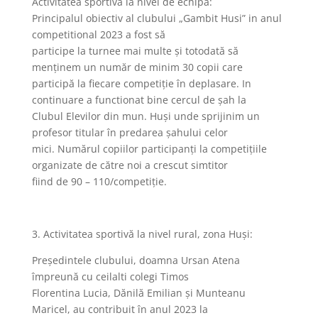
Activitatea sportivă la nivel de echipă:
Principalul obiectiv al clubului „Gambit Husi” in anul
competitional 2023 a fost să
participe la turnee mai multe și totodată să
menținem un număr de minim 30 copii care
participă la fiecare competiție în deplasare. In
continuare a functionat bine cercul de șah la
Clubul Elevilor din mun. Huși unde sprijinim un
profesor titular în predarea șahului celor
mici. Numărul copiilor participanți la competițiile
organizate de către noi a crescut simtitor
fiind de 90 – 110/competiție.
3. Activitatea sportivă la nivel rural, zona Huşi:
Preşedintele clubului, doamna Ursan Atena
împreună cu ceilalti colegi Timos
Florentina Lucia, Dănilă Emilian și Munteanu
Maricel, au contribuit în anul 2023 la