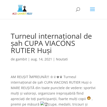
Turneul internațional de
șah CUPA VIACONS
RUTIER Huși
de
gambit
|
aug. 14, 2021
|
Noutati
AM REUȘIT ÎMPREUNĂ!!! ♔♕♚♛ Turneul
internațional de șah CUPA VIACONS RUTIER Huși o
MARE REUȘITĂ din toate punctele de vedere: sportivi
mulți și valoroși, organizare ireproșabilă fiind
apreciați de toți participanții, foarte mulți copii
,
premii pe măsură
(cupe, medalii, tricouri și