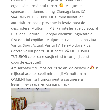
copiilor iar la plecare deja ne întrebau când
organizăm următorul turneu
. Mulțumim
sponsorului, domnului ing. Ciomaga Ioan, SC
VIACONS RUTIER Huși, Mulțumim invitaților;
autorităților locale prezente la festivitatea de
deschidere. Mulțumim P.S. Părinte Ignatie Episcop al
Hușilor și Părintelui Beregoi Vladimir (înghețata a
fost deliciul copiilor). Mulțumim TVR Iasi, Buna Ziua
Vaslui, Sport Actual, Vaslui TV, TeleMoldova Plus,
Gazeta Vaslui pentru susținere!. VĂ MULȚUMIM
TUTUROR celor care susțineți și încurajați acești
copii de excepție!!!
Am sărbătorit frumos cei 20 de ani de căsătorie
în
mijlocul acestor copii minunați! Vă mulțumim
OAMENI buni și frumoși pentru susținere și
încurajare! CONTINUĂM ÎMPREUNĂ!!!