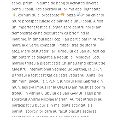
șepci, premii în sume de bani) și activități diverse
pentru copii. Toți sportivii au primit apă, înghețată
, cornuri dulci proaspete
, pizza
ba chiar și
mure proaspăt culese de părintele unui copil. A fost
un important test ca și organizare pentru noi și am
demonstrat că ne descurcăm cu brio fiind la
înălțime. În timpul liber copiii au participat în număr
mare la diverse competiții (fotbal, tras de sfoară
etc.). Marii câștigătorii ai Turneului de Șah au fost cei
din puternica delegație a Republicii Moldova. Locul I
marele trofeu a plecat către Chișinău fiind obținut de
Maestrul Internațional Vedmediuc Serghei, la OPEN
B trofeul a fost căștigat de către veteranul Anitei Ion
din mun. Bacău, la OPEN C juniorul Filip Gabriel din
mun. Iasi s-a impus iar la OPEN D am reușit să oprim
trofeul în vitrina Clubului de Șah GAMBIT Huși prin
sportivul Andrei Nicolae Marian. Au fost atrași și au
participat cu bucurie în mai toate activitățile și
părinții sportivilor care au făcut plăcută șederea