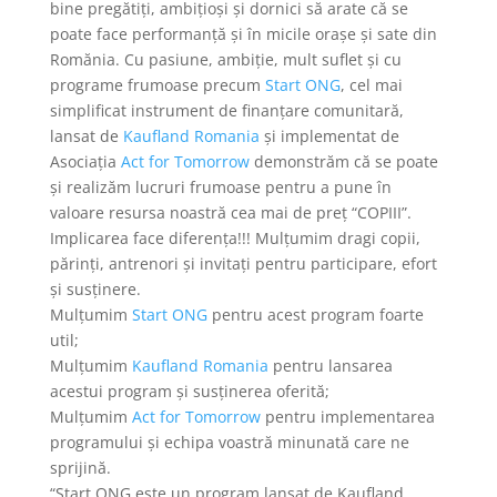
bine pregătiți, ambițioși și dornici să arate că se
poate face performanță și în micile orașe și sate din
Romănia. Cu pasiune, ambiție, mult suflet și cu
programe frumoase precum
Start ONG
, cel mai
simplificat instrument de finanțare comunitară,
lansat de
Kaufland Romania
și implementat de
Asociația
Act for Tomorrow
demonstrăm că se poate
și realizăm lucruri frumoase pentru a pune în
valoare resursa noastră cea mai de preț “COPIII”.
Implicarea face diferența!!! Mulțumim dragi copii,
părinți, antrenori și invitați pentru participare, efort
și susținere.
Mulțumim
Start ONG
pentru acest program foarte
util;
Mulțumim
Kaufland Romania
pentru lansarea
acestui program și susținerea oferită;
Mulțumim
Act for Tomorrow
pentru implementarea
programului și echipa voastră minunată care ne
sprijină.
“Start ONG este un program lansat de Kaufland