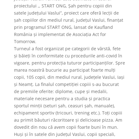
proiectului ,, START ONG, Șah pentru copiii din
satele județului Vaslui”, proiect care oferă lecții de
șah copiilor din mediul rural, județul Vaslui, finanțat
prin programul START ONG, lansat de Kaufland
România și implementat de Asociația Act for
Tomorrow.
Turneul a fost organizat pe categorii de vârstă, fete
și băieți în conformitate cu procedurile anti-covid în
vigoare, pentru protecția tuturor participanților. Spre
marea noastră bucurie au participat foarte mulți
copii, 105 copii, din mediul rural, județele Vaslui, Iași
și Neamț. La finalul competiției copiii s-au bucurat
de premiile oferite: diplome, cupe și medalii,
materiale necesare pentru a studia și practica
sportul minții (seturi șah, ceasuri șah, manuale),
echipament sportiv (tricouri, trening etc.). Toți copiii
au primit băuturi răcoritoare și delicioase pizza. Am
dovedit din nou că avem copii foarte buni în mun.
Huși și în satele din județul Vaslui, copii speciali,