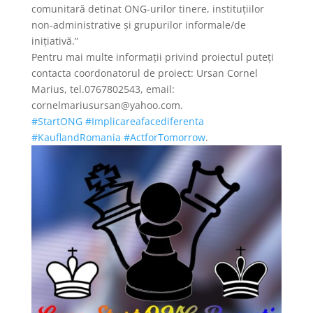
comunitară detinat ONG-urilor tinere, instituțiilor
non-administrative și grupurilor informale/de
inițiativă.”
Pentru mai multe informaţii privind proiectul puteți
contacta coordonatorul de proiect: Ursan Cornel
Marius, tel.0767802543, email:
cornelmariusursan@yahoo.com
.
#StartONG
#Implicareafacediferenta
#KauflandRomania
#ActforTomorrow
.