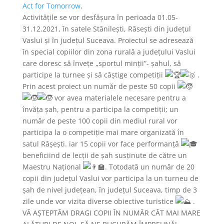
Act for Tomorrow
.
Activitățile se vor desfășura în perioada 01.05-
31.12.2021, în satele Stănilești, Răsești din județul
Vaslui și în județul Suceava. Proiectul se adresează
în special copiilor din zona rurală a județului Vaslui
care doresc să învețe „sportul minții”- șahul, să
participe la turnee și să câștige competiții
.
Prin acest proiect un număr de peste 50 copii
vor avea materialele necesare pentru a
învăța șah, pentru a participa la competiții; un
număr de peste 100 copii din mediul rural vor
participa la o competiție mai mare organizată în
satul Râșești. iar 15 copii vor face performanță
beneficiind de lecții de șah susținute de către un
Maestru Național
. Totodată un număr de 20
copii din județul Vaslui vor participa la un turneu de
șah de nivel județean, în județul Suceava, timp de 3
zile unde vor vizita diverse obiective turistice
.
VĂ AȘTEPTĂM DRAGI COPII ÎN NUMĂR CÂT MAI MARE