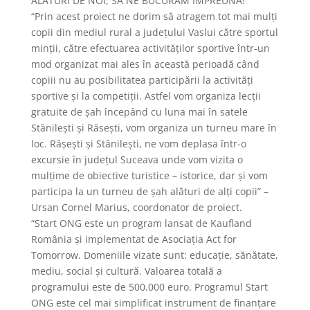
ALĂTURI DE NOI, SĂ NE BUCURĂM ÎMPREUNĂ!
“Prin acest proiect ne dorim să atragem tot mai mulți
copii din mediul rural a județului Vaslui către sportul
minții, către efectuarea activităților sportive într-un
mod organizat mai ales în această perioadă când
copiii nu au posibilitatea participării la activități
sportive și la competiții. Astfel vom organiza lecții
gratuite de șah începând cu luna mai în satele
Stănilești și Răsești, vom organiza un turneu mare în
loc. Râșești și Stănilești, ne vom deplasa într-o
excursie în județul Suceava unde vom vizita o
mulțime de obiective turistice – istorice, dar și vom
participa la un turneu de șah alături de alți copii” –
Ursan Cornel Marius, coordonator de proiect.
“Start ONG este un program lansat de Kaufland
România și implementat de Asociația Act for
Tomorrow. Domeniile vizate sunt: educație, sănătate,
mediu, social și cultură. Valoarea totală a
programului este de 500.000 euro. Programul Start
ONG este cel mai simplificat instrument de finanțare