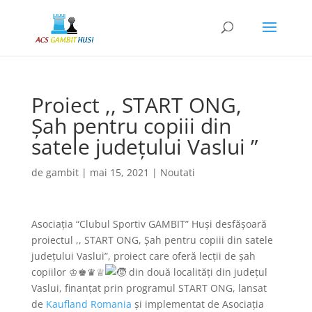
Proiect ,, START ONG,
Șah pentru copiii din
satele județului Vaslui ”
de
gambit
|
mai 15, 2021
|
Noutati
Asociația “Clubul Sportiv GAMBIT” Huși desfășoară
proiectul ,, START ONG, Șah pentru copiii din satele
județului Vaslui”, proiect care oferă lecții de șah
copiilor ♔♚♛♕
din două localități din județul
Vaslui, finanțat prin programul START ONG, lansat
de
Kaufland Romania
și implementat de Asociația