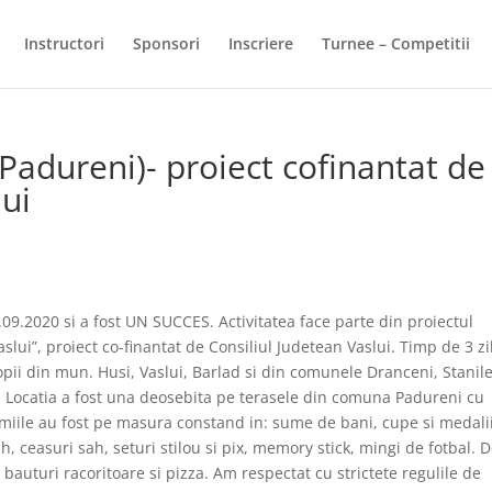
Instructori
Sponsori
Inscriere
Turnee – Competitii
Padureni)- proiect cofinantat de
lui
09.2020 si a fost UN SUCCES. Activitatea face parte din proiectul
slui”, proiect co-finantat de Consiliul Judetean Vaslui. Timp de 3 zi
pii din mun. Husi, Vaslui, Barlad si din comunele Dranceni, Stanile
, Locatia a fost una deosebita pe terasele din comuna Padureni cu
remiile au fost pe masura constand in: sume de bani, cupe si medalii
ah, ceasuri sah, seturi stilou si pix, memory stick, mingi de fotbal. 
 bauturi racoritoare si pizza. Am respectat cu strictete regulile de