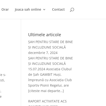
Orar
Joaca sah online
Contact
Ultimele articole
ȘAH PENTRU STARE DE BINE
ȘI INCLUZIUNE SOCIALĂ
decembrie 7, 2024
ȘAH PENTRU STARE DE BINE
ȘI INCLUZIUNE SOCIALĂ
15.07.2024 Asociația Clubul
de Șah GAMBIT Huși,
le s-
împreună cu Asociația Club
sti,
Sportiv Pionii Regelui, are
[citeste mai departe…]
,
De
RAPORT ACTIVITATE ACS